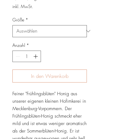
0,02 €
inkl. MwSt.
pro
1
Größe
*
Gram
Anzahl
*
In den Warenkorb
Feiner "Frühlingsblüten" Honig aus
unserer eigenen kleinen Hofimkerei in
Mecklenburg-Vorpommern. Der
Frühlingsblüten-Honig schmeckt eher
mild und ist etwas weniger aromatisch
als der Sommerblüten-Honig. Er ist
wunderbar ausgewogen und sehr hell