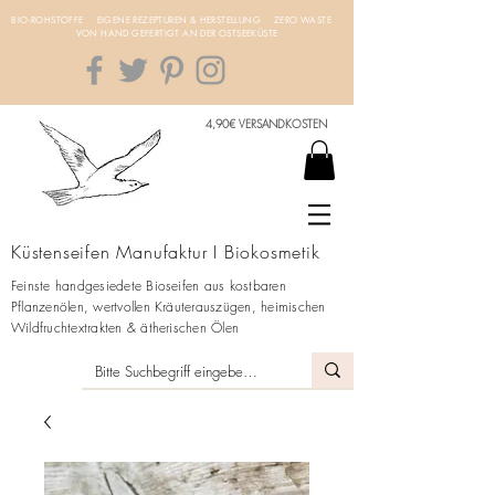
BIO-ROHSTOFFE EIGENE REZEPTUREN & HERSTELLUNG ZERO WASTE
VON HAND GEFERTIGT AN DER OSTSEEKÜSTE
4,90€ VERSANDKOSTEN
Küstenseifen Manufaktur I Biokosmetik
Feinste handgesiedete Bioseifen aus kostbaren
Pflanzenölen, wertvollen Kräuterauszügen, heimischen
Wildfruchtextrakten & ätherischen Ölen