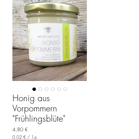
Honig aus
Vorpommern
"Frühlingsblüte"
Preis
4,80 €
0,02 €
/
1g