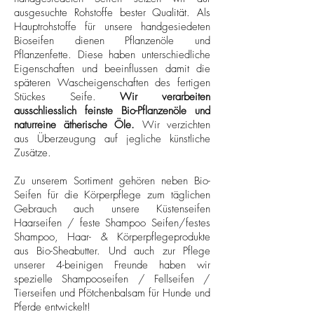
ausgesuchte Rohstoffe bester Qualität. Als
Hauptrohstoffe für unsere handgesiedeten
Bioseifen dienen Pflanzenöle und
Pflanzenfette. Diese haben unterschiedliche
Eigenschaften und beeinflussen damit die
späteren Wascheigenschaften des fertigen
Stückes Seife.
Wir verarbeiten
ausschliesslich feinste Bio-Pflanzenöle und
naturreine ätherische Öle.
Wir verzichten
aus Überzeugung auf jegliche künstliche
Zusätze.
Zu unserem Sortiment gehören neben Bio-
Seifen für die Körperpflege zum täglichen
Gebrauch auch unsere Küstenseifen
Haarseifen / feste Shampoo Seifen/festes
Shampoo, Haar- & Körperpflegeprodukte
aus Bio-Sheabutter. Und auch zur Pflege
unserer 4-beinigen Freunde haben wir
spezielle Shampooseifen / Fellseifen /
Tierseifen und Pfötchenbalsam für Hunde und
Pferde entwickelt!