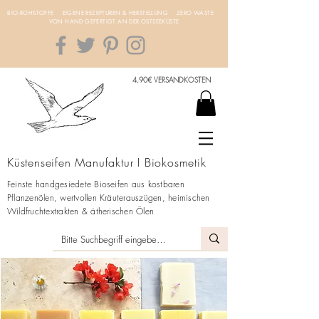
BIO-ROHSTOFFE EIGENE REZEPTUREN & HERSTELLUNG ZERO WASTE
VON HAND GEFERTIGT AN DER OSTSEEKÜSTE
4,90€ VERSANDKOSTEN
Küstenseifen Manufaktur I Biokosmetik
Feinste handgesiedete Bioseifen aus kostbaren
Pflanzenölen, wertvollen Kräuterauszügen, heimischen
Wildfruchtextrakten & ätherischen Ölen