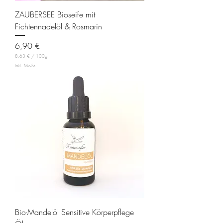
ZAUBERSEE Bioseife mit
Fichtennadelöl & Rosmarin
Preis
6,90 €
8,63 €
/
100g
8
inkl. MwSt.
,
6
3
€
p
r
o
1
0
0
G
r
a
m
m
Bio-Mandelöl Sensitive Körperpflege