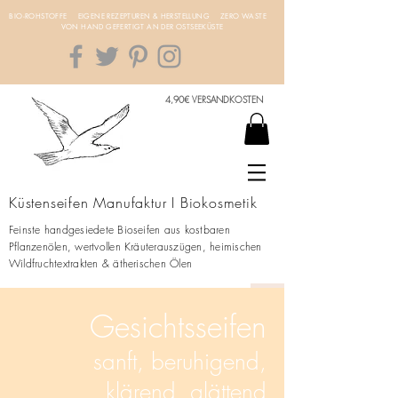
BIO-ROHSTOFFE EIGENE REZEPTUREN & HERSTELLUNG ZERO WASTE
VON HAND GEFERTIGT AN DER OSTSEEKÜSTE
4,90€ VERSANDKOSTEN
Küstenseifen Manufaktur I Biokosmetik
Feinste handgesiedete Bioseifen aus kostbaren
Pflanzenölen, wertvollen Kräuterauszügen, heimischen
Wildfruchtextrakten & ätherischen Ölen
Gesichtsseifen
sanft, beruhigend,
klärend, glättend