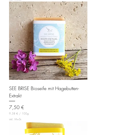
SEE BRISE Bioseife mit Hagebutten-
Extrakt
Preis
7,50 €
9,38 €
/
100g
9
inkl. MwSt.
,
3
8
€