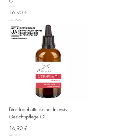
Öl
Preis
16,90 €
inkl. MwSt.
Bio-Hagebuttenkernöl Intensiv
Gesichtspflege Öl
Preis
16,90 €
inkl. MwSt.