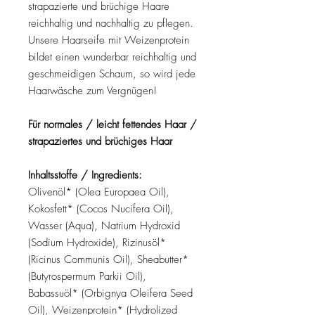
strapazierte und brüchige Haare
reichhaltig und nachhaltig zu pflegen.
Unsere Haarseife mit Weizenprotein
bildet einen wunderbar reichhaltig und
geschmeidigen Schaum, so wird jede
Haarwäsche zum Vergnügen!
Für normales / leicht fettendes Haar /
strapaziertes und brüchiges Haar
Inhaltsstoffe / Ingredients:
Olivenöl* (Olea Europaea Oil),
Kokosfett* (Cocos Nucifera Oil),
Wasser (Aqua), Natrium Hydroxid
(Sodium Hydroxide), Rizinusöl*
(Ricinus Communis Oil), Sheabutter*
(Butyrospermum Parkii Oil),
Babassuöl* (Orbignya Oleifera Seed
Oil), Weizenprotein* (Hydrolized