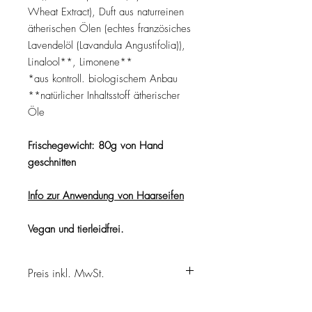
Wheat Extract), Duft aus naturreinen
ätherischen Ölen (echtes französiches
Lavendelöl (Lavandula Angustifolia)),
Linalool**, Limonene**
*aus kontroll. biologischem Anbau
**natürlicher Inhaltsstoff ätherischer
Öle
Frischegewicht: 80g von Hand
geschnitten
Info zur Anwendung von Haarseifen
Vegan und tierleidfrei.
Preis inkl. MwSt.
zzgl. Versandkosten
Lieferzeit 3 bis 5