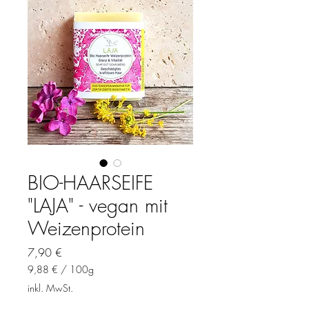
BIO-HAARSEIFE
"LAJA" - vegan mit
Weizenprotein
Preis
7,90 €
9,88 €
/
100g
9,88 €
inkl. MwSt.
pro
100