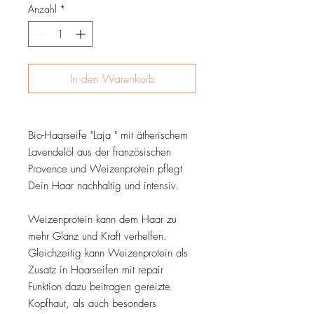
Anzahl
*
Gramm
In den Warenkorb
Bio-Haarseife "Laja " mit ätherischem
Lavendelöl aus der französischen
Provence und Weizenprotein pflegt
Dein Haar nachhaltig und intensiv.
Weizenprotein kann dem Haar zu
mehr Glanz und Kraft verhelfen.
Gleichzeitig kann Weizenprotein als
Zusatz in Haarseifen mit repair
Funktion dazu beitragen gereizte
Kopfhaut, als auch besonders