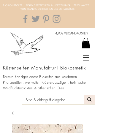
BIO-ROHSTOFFE EIGENE REZEPTUREN & HERSTELLUNG ZERO WASTE
VON HAND GEFERTIGT AN DER OSTSEEKÜSTE
4,90€ VERSANDKOSTEN
Küstenseifen Manufaktur I Biokosmetik
Feinste handgesiedete Bioseifen aus kostbaren
Pflanzenölen, wertvollen Kräuterauszügen, heimischen
Wildfruchtextrakten & ätherischen Ölen