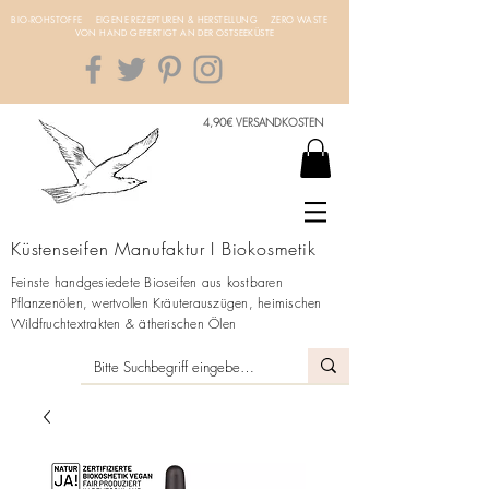
BIO-ROHSTOFFE EIGENE REZEPTUREN & HERSTELLUNG ZERO WASTE
VON HAND GEFERTIGT AN DER OSTSEEKÜSTE
4,90€ VERSANDKOSTEN
Küstenseifen Manufaktur I Biokosmetik
Feinste handgesiedete Bioseifen aus kostbaren
Pflanzenölen, wertvollen Kräuterauszügen, heimischen
Wildfruchtextrakten & ätherischen Ölen