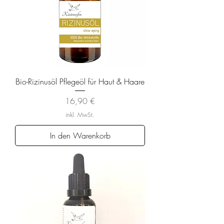
Bio-Rizinusöl Pflegeöl für Haut & Haare
Preis
16,90 €
inkl. MwSt.
In den Warenkorb