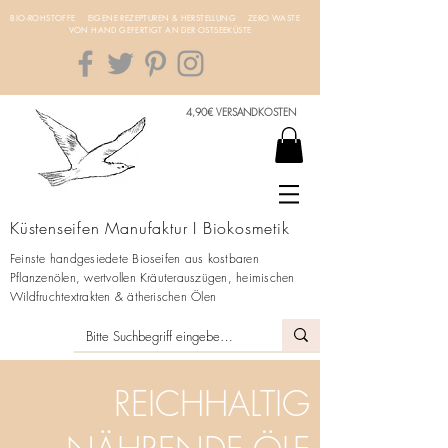
BIO-ROHSTOFFE EIGENE REZEPTUREN & HERSTELLUNG ZERO WASTE
VON HAND GEFERTIGT AN DER OSTSEEKÜSTE
4,90€ VERSANDKOSTEN
Küstenseifen Manufaktur I Biokosmetik
Feinste handgesiedete Bioseifen aus kostbaren
Pflanzenölen, wertvollen Kräuterauszügen, heimischen
Wildfruchtextrakten & ätherischen Ölen
REICHHALTIG