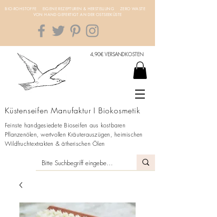
BIO-ROHSTOFFE EIGENE REZEPTUREN & HERSTELLUNG ZERO WASTE
VON HAND GEFERTIGT AN DER OSTSEEKÜSTE
4,90€ VERSANDKOSTEN
Küstenseifen Manufaktur I Biokosmetik
Feinste handgesiedete Bioseifen aus kostbaren
Pflanzenölen, wertvollen Kräuterauszügen, heimischen
Wildfruchtextrakten & ätherischen Ölen